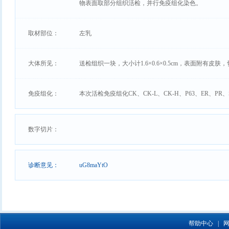
物表面取部分组织活检，并行免疫组化染色。
取材部位：
左乳
大体所见：
送检组织一块，大小计1.6×0.6×0.5cm，表面附有皮
免疫组化：
本次活检免疫组化CK、CK-L、CK-H、P63、ER、PR、S
数字切片：
诊断意见：
uG8maYtO
帮助中心
|