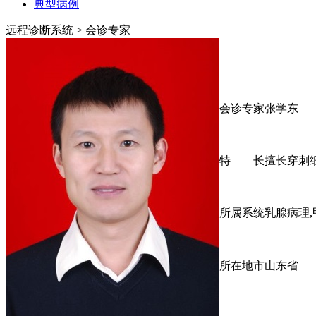
典型病例
远程诊断系统
> 会诊专家
会诊专家
张学东
特 长
擅长穿刺
所属系统
乳腺病理
所在地市
山东省